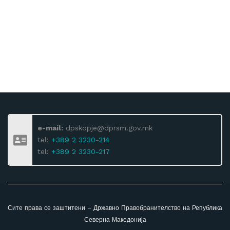
e-mail:
dpskopje@dprsm.gov.mk
tel:
+389 2 3230-214
tel:
+389 2 3230-217
Сите права се заштитени – Државно Правобранителство на Република
Северна Македонија