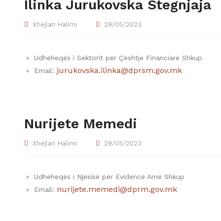
Ilinka Jurukovska Stegnjaja
Xhejlan Halimi
29/05/2023
Udhëheqës i Sektorit për Çështje Financiare Shkup
jurukovska.ilinka@dprsm.gov.mk
Email:
Nurijete Memedi
Xhejlan Halimi
29/05/2023
Udhëheqës i Njësisë për Evidencë Amë Shkup
nurijete.memedi@dprm.gov.mk
Email: