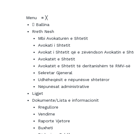
Menu
≡
╳
Ballina
Rreth Nesh
Mbi Avokaturën e Shtetit
Avokati i Shtetit
Avokat i Shtetit që e zëvëndson Avokatin e Sht
Avokatët e Shtetit
Avokatët e Shtetit të deritanishëm të RMV-së
Sekretar Gjeneral
Udhëheqësit e nëpunësve shtetëror
Nëpunësat administrative
Ligjet
Dokumente/Lista e informacionit
Rregullore
Vendime
Raporte Vjetore
Buxheti