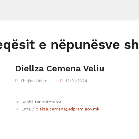
qësit e nëpunësve sh
Diellza Cemena Veliu
Xhejlan Halimi
12/01/2024
Këshilltar shtetëror
Email:
dielza.cemena@dprsm.gov.mk