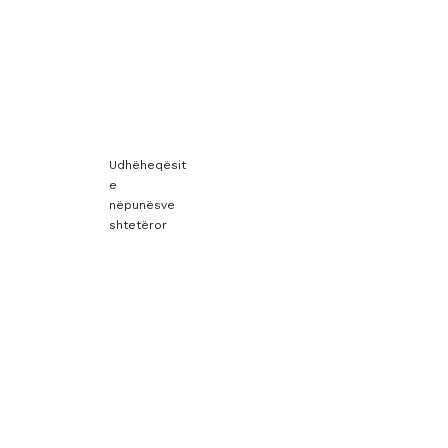
Udhëheqësit
e
nëpunësve
shtetëror