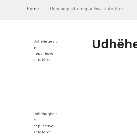
Home
Udhëheqësit e nëpunësve shtetëror
Udhëhe
Udhëheqësit
e
nëpunësve
shtetëror
Udhëheqësit
e
nëpunësve
shtetëror