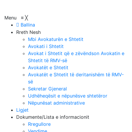
Menu
≡
╳
Ballina
Rreth Nesh
Mbi Avokaturën e Shtetit
Avokati i Shtetit
Avokat i Shtetit që e zëvëndson Avokatin e
Shtetit të RMV-së
Avokatët e Shtetit
Avokatët e Shtetit të deritanishëm të RMV-
së
Sekretar Gjeneral
Udhëheqësit e nëpunësve shtetëror
Nëpunësat administrative
Ligjet
Dokumente/Lista e informacionit
Rregullore
Vendime