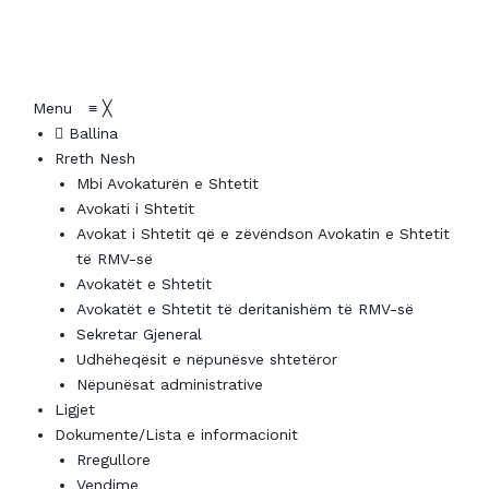
Menu
≡
╳
Ballina
Rreth Nesh
Mbi Avokaturën e Shtetit
Avokati i Shtetit
Avokat i Shtetit që e zëvëndson Avokatin e Shtetit
të RMV-së
Avokatët e Shtetit
Avokatët e Shtetit të deritanishëm të RMV-së
Sekretar Gjeneral
Udhëheqësit e nëpunësve shtetëror
Nëpunësat administrative
Ligjet
Dokumente/Lista e informacionit
Rregullore
Vendime