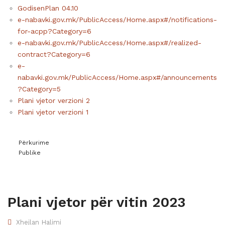
GodisenPlan 04.10
e-nabavki.gov.mk/PublicAccess/Home.aspx#/notifications-
for-acpp?Category=6
e-nabavki.gov.mk/PublicAccess/Home.aspx#/realized-
contract?Category=6
e-
nabavki.gov.mk/PublicAccess/Home.aspx#/announcements
?Category=5
Plani vjetor verzioni 2
Plani vjetor verzioni 1
Përkurime
Publike
Plani vjetor për vitin 2023
Xhejlan Halimi