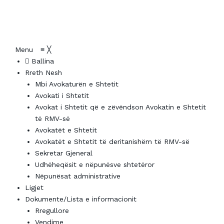
Menu
≡
╳
Ballina
Rreth Nesh
Mbi Avokaturën e Shtetit
Avokati i Shtetit
Avokat i Shtetit që e zëvëndson Avokatin e Shtetit
të RMV-së
Avokatët e Shtetit
Avokatët e Shtetit të deritanishëm të RMV-së
Sekretar Gjeneral
Udhëheqësit e nëpunësve shtetëror
Nëpunësat administrative
Ligjet
Dokumente/Lista e informacionit
Rregullore
Vendime