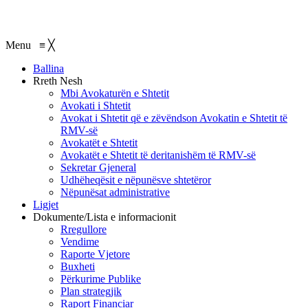
Menu
≡
╳
Ballina
Rreth Nesh
Mbi Avokaturën e Shtetit
Avokati i Shtetit
Avokat i Shtetit që e zëvëndson Avokatin e Shtetit të
RMV-së
Avokatët e Shtetit
Avokatët e Shtetit të deritanishëm të RMV-së
Sekretar Gjeneral
Udhëheqësit e nëpunësve shtetëror
Nëpunësat administrative
Ligjet
Dokumente/Lista e informacionit
Rregullore
Vendime
Raporte Vjetore
Buxheti
Përkurime Publike
Plan strategjik
Raport Financiar