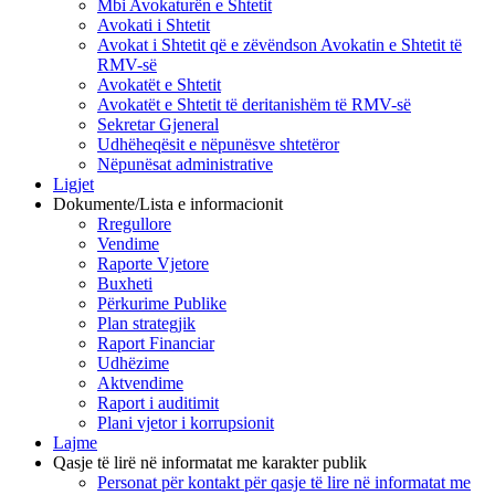
Mbi Avokaturën e Shtetit
Avokati i Shtetit
Avokat i Shtetit që e zëvëndson Avokatin e Shtetit të
RMV-së
Avokatët e Shtetit
Avokatët e Shtetit të deritanishëm të RMV-së
Sekretar Gjeneral
Udhëheqësit e nëpunësve shtetëror
Nëpunësat administrative
Ligjet
Dokumente/Lista e informacionit
Rregullore
Vendime
Raporte Vjetore
Buxheti
Përkurime Publike
Plan strategjik
Raport Financiar
Udhëzime
Aktvendime
Raport i auditimit
Plani vjetor i korrupsionit
Lajme
Qasje të lirë në informatat me karakter publik
Personat për kontakt për qasje të lire në informatat me