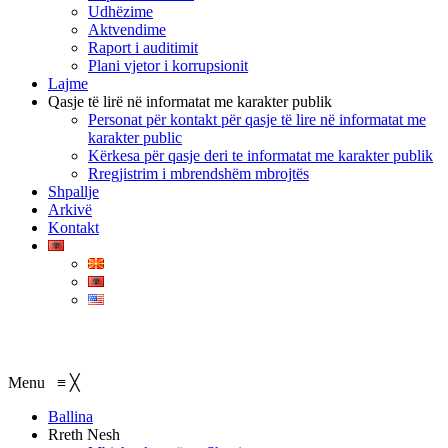
Udhëzime
Aktvendime
Raport i auditimit
Plani vjetor i korrupsionit
Lajme
Qasje të lirë në informatat me karakter publik
Personat për kontakt për qasje të lire në informatat me
karakter public
Kërkesa për qasje deri te informatat me karakter publik
Rregjistrim i mbrendshëm mbrojtës
Shpallje
Arkivë
Kontakt
Menu
≡
╳
Ballina
Rreth Nesh