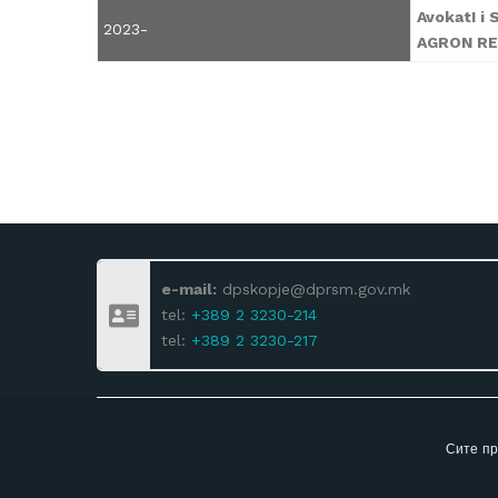
AvokatI i 
2023-
AGRON RE
e-mail:
dpskopje@dprsm.gov.mk
tel:
+389 2 3230-214
tel:
+389 2 3230-217
Сите пр