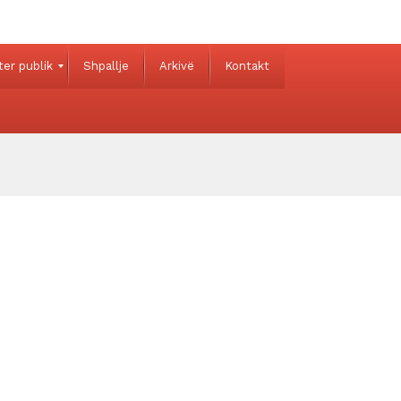
ter publik
Shpallje
Arkivë
Kontakt