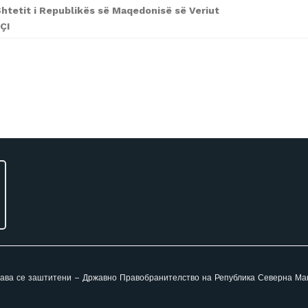
Shtetit i Republikës së Maqedonisë së Veriut
ÇI
ава се заштитени – Државно Правобранителство на Република Северна Ма