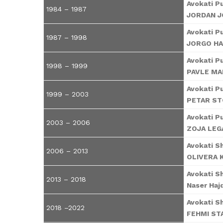
Avokati P
1984 – 1987
JORDAN 
Avokati P
1987 – 1998
JORGO HA
Avokati P
1998 – 1999
PAVLE M
Avokati P
1999 – 2003
PETAR ST
Avokati P
2003 – 2006
ZOJA LEG
Avokati S
2006 – 2013
OLIVERA 
Avokati S
2013 – 2018
Naser Hajd
Avokati S
2018 –2022
FEHMI ST