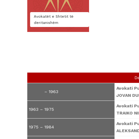
Avokatët e Shtetit të
deritanishëm
De
Avokati P
– 1963
JOVAN DU
Avokati P
1963 – 1975
TRAIKO N
Avokati P
1975 – 1984
ALEKSAND