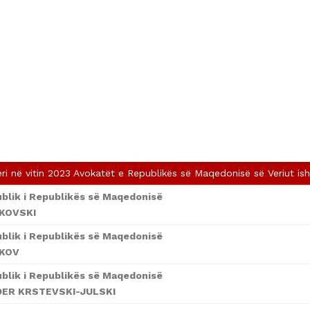
ri në vitin 2023 Avokatët e Republikës së Maqedonisë së Veriut ish
ublik i Republikës së Maqedonisë
KOVSKI
ublik i Republikës së Maqedonisë
IKOV
ublik i Republikës së Maqedonisë
ER KRSTEVSKI-JULSKI