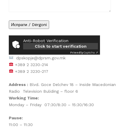
Anti-Robot Verification
Click to start verification
Friendly
Captcha ⇗
dpskopje@dprsm.gov.mk
+389 2 3230-214
+389 2 3230-217
Address :
Blvd. Goce Delchev 18 – Inside Macedonian
Radio Television Buliding – floor 6
Working Time:
Monday – Friday 07:30/8:30 – 15:30/16:30
Pause:
11:00 – 11:30