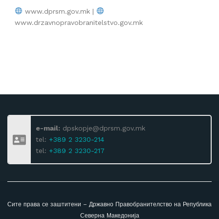
www.dprsm.gov.mk |
www.drzavnopravobranitelstvo.gov.mk
e-mail:
dpskopje@dprsm.gov.mk
tel:
+389 2 3230-214
tel:
+389 2 3230-217
Сите права се заштитени – Државно Правобранителство на Република
Северна Македонија