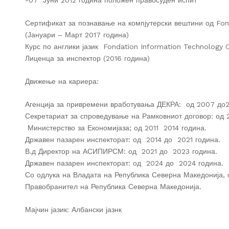
-07 Јуни 2012 година положен правосуден испит
Сертификат за познавање на компјутерски вештини од Fond
(Јануари – Март 2017 година)
Курс по англики јазик Fondation Information Technology C
Лиценца за инспектор (2016 година)
Движење на кариера:
Агенција за привремени вработувања ДЕКРА: од 2007 до2
Секретариат за спроведување на Рамковниот договор: од 2
Министерство за Економијаза; од 2011 2014 година.
Државен пазарен инспекторат: од 2014 до 2021 година.
В.д Директор на АСИПИРСМ: од 2021 до 2023 година.
Државен пазарен инспекторат: од 2024 до 2024 година.
Со одлука на Владата на Република Северна Македонија, 
Правобранител на Република Северна Македонија.
Мајчин јазик: Албански јазнк