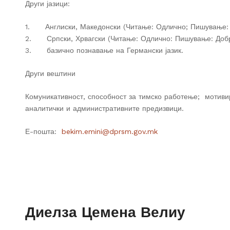
Други јазици:
1. Англиски, Македонски (Читање: Одлично; Пишување: 
2. Српски, Хрвагски (Читање: Одлично: Пишување: Добр
3. базично познавање на Германски јазик.
Други вештини
Комуникативност, способност за тимско работење; мотиви
аналитички и административните предизвици.
Е-пошта:
bekim.emini@dprsm.gov.mk
Диелза Цемена Велиу