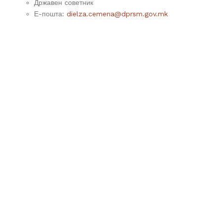
Државен советник
Е-пошта:
dielza.cemena@dprsm.gov.mk