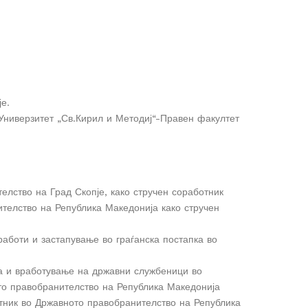
е.
ниверзитет „Св.Кирил и Методиј“-Правен факултет
елство на Град Скопје, како стручен соработник
ителство на Република Македонија како стручен
работи и застапување во граѓанска постапка во
ја и вработување на државни службеници во
то правобранителство на Република Македонија
тник во Државното правобранителство на Република