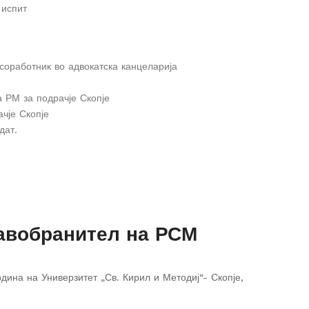
 испит
 соработник во адвокатска канцеларија
 РМ за подрачје Скопје
чје Скопје
дат.
авобранител на РСМ
на на Универзитет „Св. Кирил и Методиј“- Скопје,