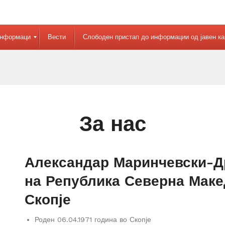
информаци
Вести
Слободен пристап до информации од јавен ка
За нас
Александар Маринчевски-Д
на Република Северна Маке
Скопје
Роден 06.04.1971 година во Скопје