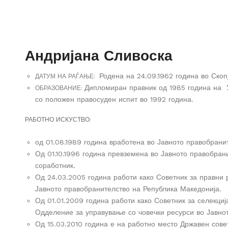
Андријана Сливоска
Родена на 24.09.1962 година во Скопј
ДАТУМ НА РАЃАЊЕ:
Дипломиран правник од 1985 година на У
ОБРАЗОВАНИЕ:
со положен правосуден испит во 1992 година.
РАБОТНО ИСКУСТВО:
од 01.08.1989 година вработена во Јавното правобранит
Од 01.10.1996 година превземена во Јавното правобран
соработник.
Од 24.03.2005 година работи како Советник за правни 
Јавното правобранителство на Република Македонија.
Од 01.01.2009 година работи како Советник за селекци
Одделение за управување со човечки ресурси во Јавно
Од 15.03.2010 година е на работно место Државен сове