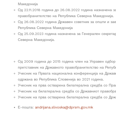
Македонија
Од 22.11.2018 година до 26.08.2022 година назначена 
правобранителство на Република Северна Македонија.
Од 26.08.2022 година Државен советник за општи и за
Република Северна Македонија
Од 25.09.2023 година назначена за Генерален секрета
Северна Македонија.
Од 2009 година до 2015 година член на Управен одбор 
претставник на Државното правобранителство на Репуб
Учесник на Првата национална конференција на Држав
одржана во Република Словенија во 2021 година.
Учесник на прва остварена билатерална средба со Пра
Учесник на билатерална средба со Државниот правобра
Учесник на прва остварена билатерална средба со Држ
Е-пошта:
andrijana.slivoska@dprsm.gov.mk