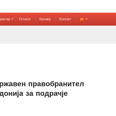
рактер
Огласи
Архива
Контакт
ржавен правобранител
донија за подрачје