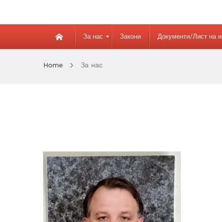
За нас
Закони
Документи/Лист на 
Home
За нас