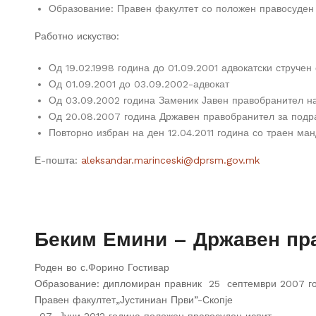
Образование: Правен факултет со положен правосуден
Работно искуство:
Од 19.02.1998 година до 01.09.2001 адвокатски стручен
Од 01.09.2001 до 03.09.2002-адвокат
Од 03.09.2002 година Заменик Јавен правобранител на
Од 20.08.2007 година Државен правобранител за подра
Повторно избран на ден 12.04.2011 година со траен ман
Е-пошта:
aleksandar.marinceski@dprsm.gov.mk
Беким Емини – Државен пр
Роден во с.Форино Гостивар
Образование: дипломиран правник 25 септември 2007 годи
Правен факултет„Јустиниан Први”-Скопје