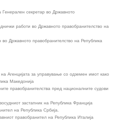
за Генерален секретар во Државното
еднички работи во Државното правобранителство на
р во Државното правобранителство на Република
на Агенцијата за управување со одземен имот како
лика Македонија
ните правобранителства пред националните судови
восудниот застапник на Република Франција
нител на Република Србија.
авниот правобранител на Република Италија