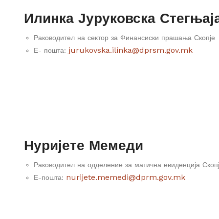
Илинка Јуруковска Стегњај
Раководител на сектор за Финансиски прашања Скопје
jurukovska.ilinka@dprsm.gov.mk
Е- пошта:
Нуријете Мемеди
Раководител на одделение за матична евиденција Скоп
nurijete.memedi@dprm.gov.mk
Е-пошта: