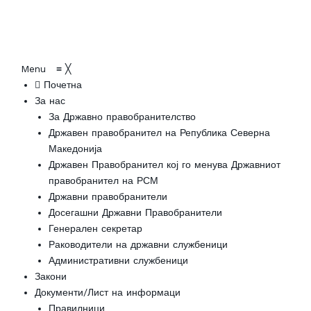
Menu
≡
╳
Почетна
За нас
За Државно правобранителство
Државен правобранител на Република Северна
Македонија
Државен Правобранител кој го менува Државниот
правобранител на РСМ
Државни правобранители
Досегашни Државни Правобранители
Генерален секретар
Раководители на државни службеници
Административни службеници
Закони
Документи/Лист на информаци
Правилници