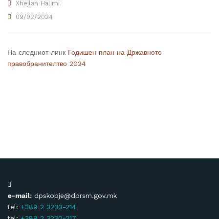
Xhejlan Halimi
09/02/2024
На следниот линк
Годишен план на Државното
правобранителтво 2024
e-mail:
dpskopje@dprsm.gov.mk
tel:
+389 2 3230-214
tel:
+389 2 3230-217