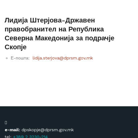
Лидија Штерјова-Државен
правобранител на Република
Северна Македонија за подрачје
Скопје
Е-пошта:
lidija.sterjova@dprsm.gov.mk
e-mail:
dpskopje@dprsm.gov.mk
tel:
+389 2 3230-214