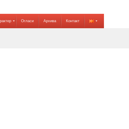
рактер
Огласи
Архива
Контакт