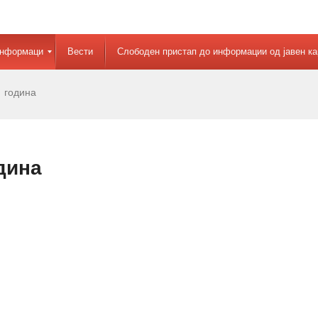
информаци
Вести
Слободен пристап до информации од јавен ка
 година
дина