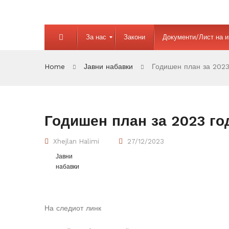
За нас
Закони
Документи/Лист на 
Home
Јавни набавки
Годишен план за 2023
Годишен план за 2023 го
Xhejlan Halimi
27/12/2023
Јавни
набавки
На следиот линк